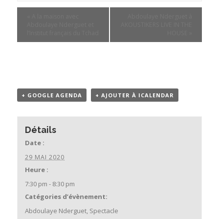
«
A la maison avec
Abdoulaye Nderguet à
Abdoulaye Nderguet et
AKOUSTIKERS LIVE IN THE
l’Institut français du Tchad
HOUSE
»
+ GOOGLE AGENDA
+ AJOUTER À ICALENDAR
Détails
Date :
29 MAI 2020
Heure :
7:30 pm - 8:30 pm
Catégories d’évènement:
Abdoulaye Nderguet
,
Spectacle