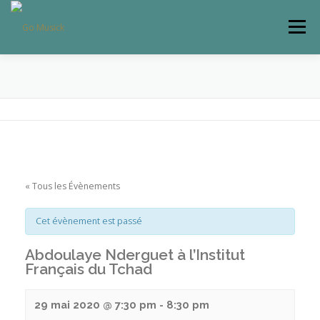
Aller
au
Menu
contenu
NOS SPECTACLES
AGENDA
PRESSE
CONTACTS
QUI SOMMES NOUS ?
« Tous les Évènements
Cet évènement est passé
Abdoulaye Nderguet à l’Institut
Français du Tchad
29 mai 2020 @ 7:30 pm
-
8:30 pm