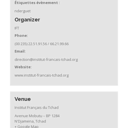
Étiquettes évènement :
nderguet
Organizer
IFT
Phone:
(00 235) 22.51.91.56 / 66.21.99.66
Email:
direction@institut-francais-tchad.org
Website:
www.institut-francais-tchad.org
Venue
Institut Français du Tchad
Avenue Mobutu – BP 1284
N'Djamena
,
Tchad
+ Google Map