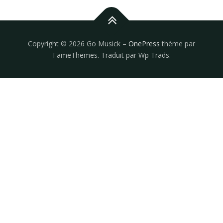
Copyright © 2026 Go Musick
–
OnePress
thème par
FameThemes. Traduit par Wp Trads.