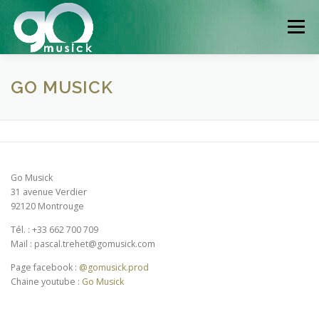
Aller
au
Menu
contenu
NOS SPECTACLES
AGENDA
PRESSE
GO MUSICK
CONTACTS
QUI SOMMES NOUS ?
Go Musick
31 avenue Verdier
92120 Montrouge
Tél. : +33 662 700 709
Mail :
pascal.trehet@gomusick.com
Page facebook :
@gomusick.prod
Chaine youtube :
Go Musick